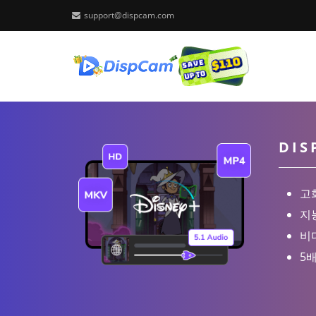
support@dispcam.com
DI
고
지
비
5